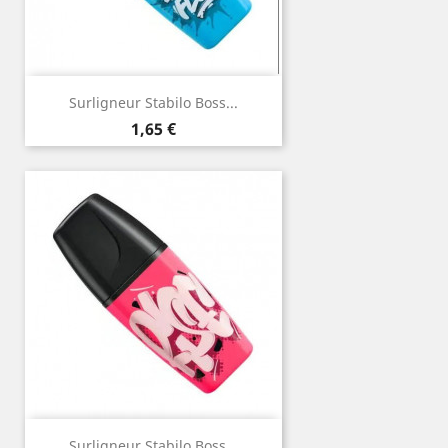
Surligneur Stabilo Boss...
Prix
1,65 €
Surligneur Stabilo Boss...