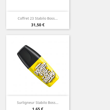
Coffret 23 Stabilo Boss...
Prix
31,50 €
Surligneur Stabilo Boss...
Prix
1,65 €