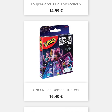
Loups-Garous De Thiercelieux
Prix
14,99 €
UNO K-Pop Demon Hunters
Prix
16,40 €