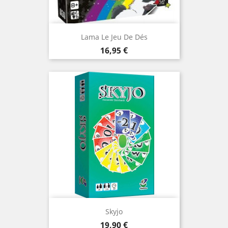
Lama Le Jeu De Dés
Prix
16,95 €
Skyjo
Prix
19,90 €