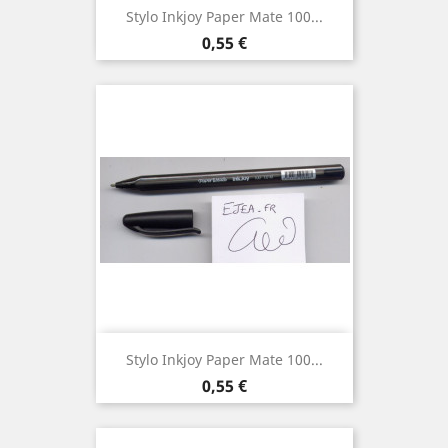
Stylo Inkjoy Paper Mate 100...
Prix
0,55 €
Stylo Inkjoy Paper Mate 100...
Prix
0,55 €