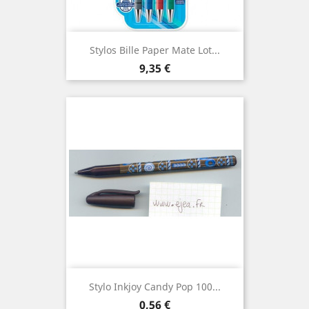
Stylos Bille Paper Mate Lot...
Prix
9,35 €
Stylo Inkjoy Candy Pop 100...
Prix
0,56 €