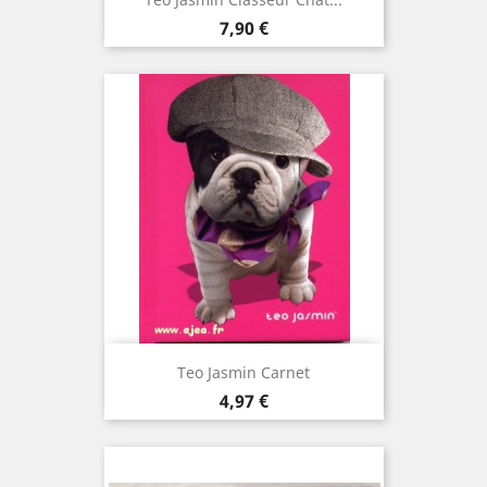
Prix
7,90 €
Teo Jasmin Carnet
Prix
4,97 €