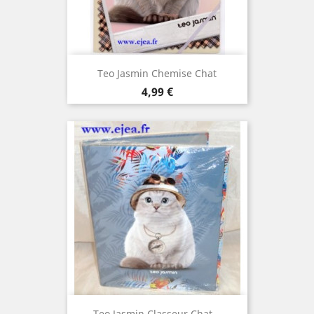
Teo Jasmin Chemise Chat
Prix
4,99 €
Teo Jasmin Classeur Chat...