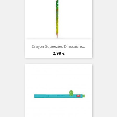
Crayon Squeezies Dinosaure...
Prix
2,99 €