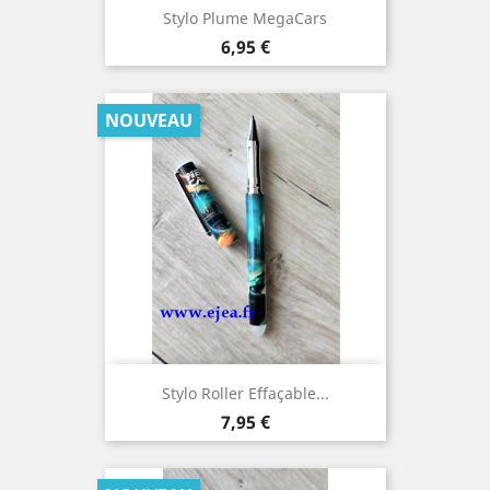
Stylo Plume MegaCars
Prix
6,95 €
NOUVEAU
Stylo Roller Effaçable...
Prix
7,95 €