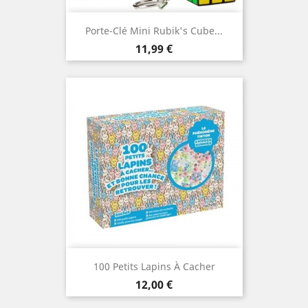
Porte-Clé Mini Rubik's Cube...
Prix
11,99 €
100 Petits Lapins À Cacher
Prix
12,00 €