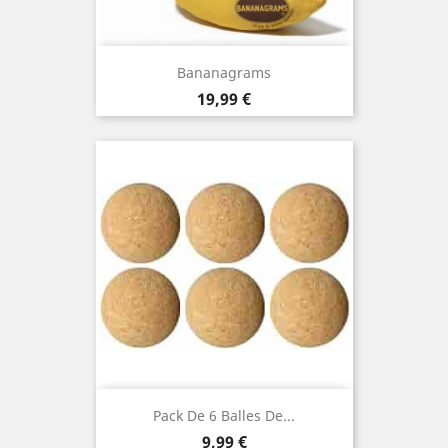
Bananagrams
Prix
19,99 €
Pack De 6 Balles De...
Prix
9,99 €