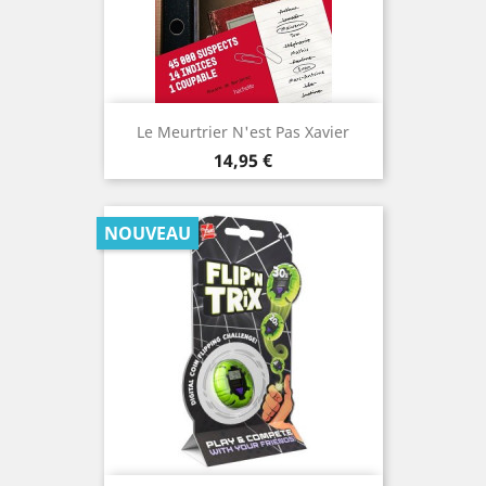
Le Meurtrier N'est Pas Xavier
Prix
14,95 €
NOUVEAU