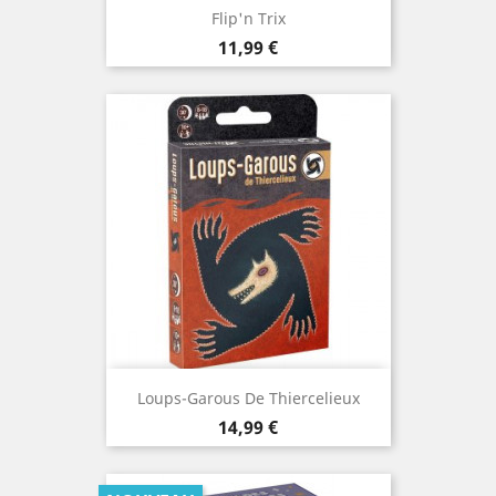
Flip'n Trix
Prix
11,99 €
Loups-Garous De Thiercelieux
Prix
14,99 €