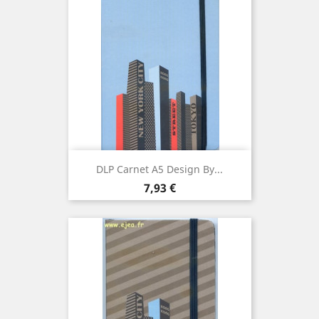
DLP Carnet A5 Design By...
Prix
7,93 €