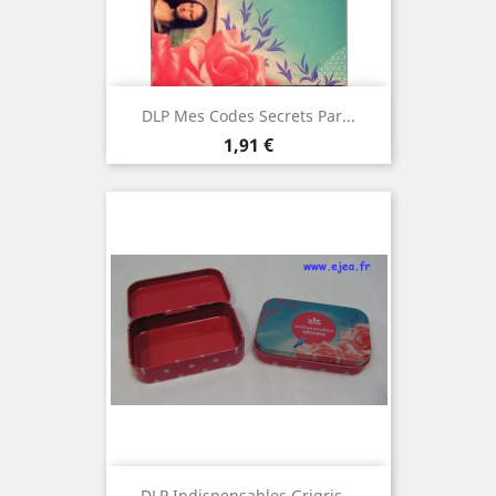
DLP Mes Codes Secrets Par...
Prix
1,91 €
DLP Indispensables Grigris...