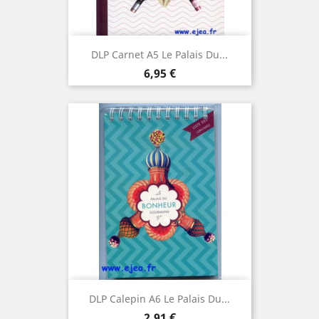
DLP Carnet A5 Le Palais Du...
Prix
6,95 €
DLP Calepin A6 Le Palais Du...
Prix
2,91 €