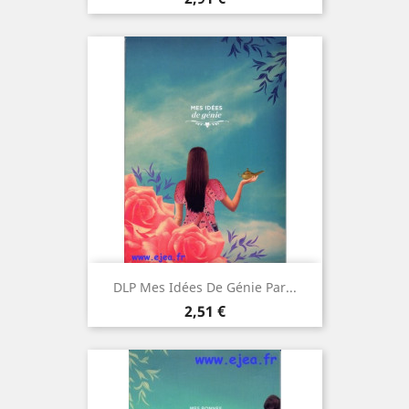
DLP Mes Idées De Génie Par...
Prix
2,51 €