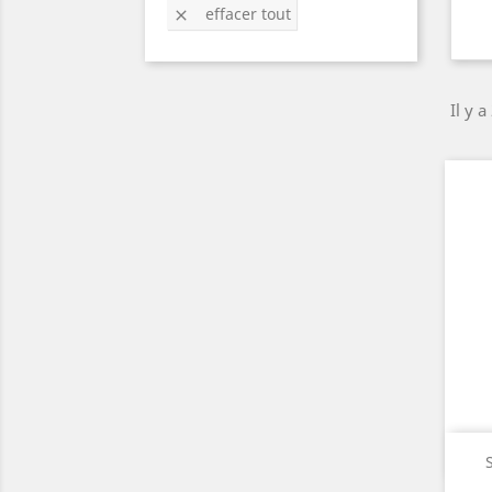
effacer tout

Il y a