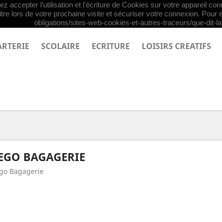
z accepter l’utilisation et l'écriture de Cookies sur votre appareil co
tre lors de votre prochaine visite et sécuriser votre connexion. Pour e
obligations/sites-web-cookies-et-autres-traceurs/que-dit-la-
ARTERIE
SCOLAIRE
ECRITURE
LOISIRS CREATIFS
EGO BAGAGERIE
go Bagagerie