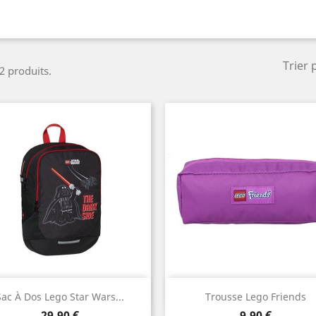
Trier 
 2 produits.
Aperçu rapide
Aperçu rapide


Sac À Dos Lego Star Wars...
Trousse Lego Friends
Prix
Prix
29,90 €
9,90 €