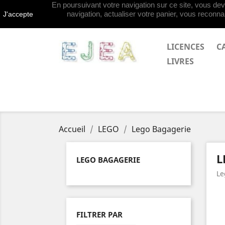
En poursuivant votre navigation sur ce site, vous deve
Contactez-nous
navigation, actualiser votre panier, vous reconnai
J'accepte
LICENCES
C
LIVRES
Accueil
LEGO
Lego Bagagerie
L
LEGO BAGAGERIE
Le
FILTRER PAR