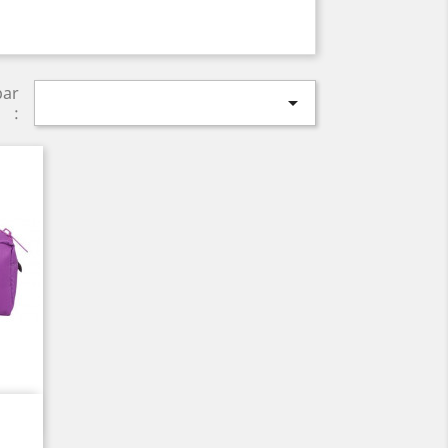
par

: