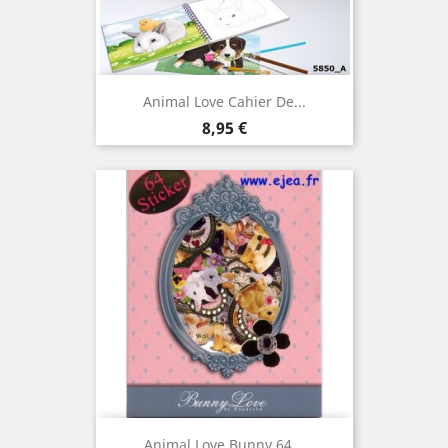
Animal Love Cahier De...
Prix
8,95 €
Animal Love Bunny 64...