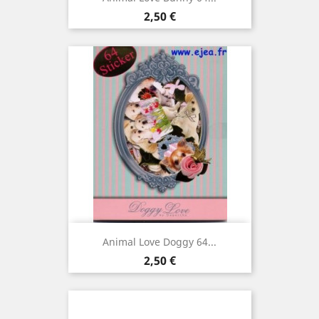
Prix
2,50 €
Animal Love Doggy 64...
Prix
2,50 €