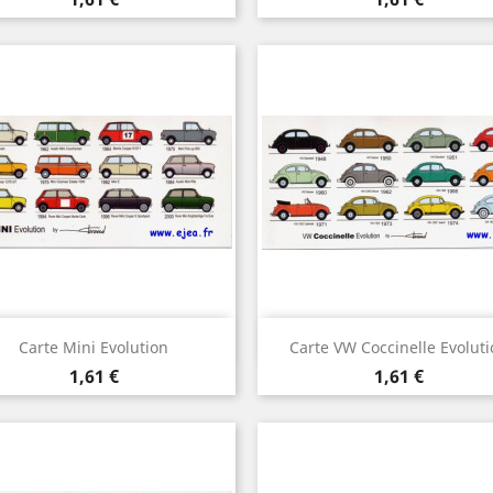
Aperçu rapide
Aperçu rapide


Carte Mini Evolution
Carte VW Coccinelle Evoluti
Prix
Prix
1,61 €
1,61 €