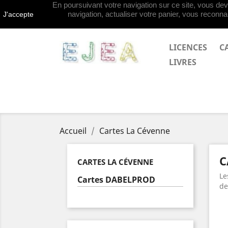
En poursuivant votre navigation sur ce site, vous deve
Contactez-nous
navigation, actualiser votre panier, vous reconnai
J'accepte
LICENCES
C
LIVRES
Accueil
Cartes La Cévenne
C
CARTES LA CÉVENNE
Le
Cartes DABELPROD
de