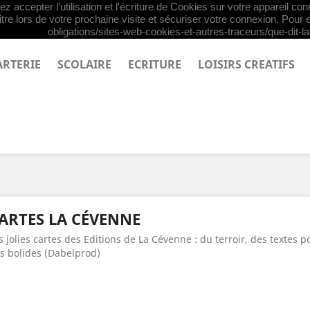
z accepter l’utilisation et l'écriture de Cookies sur votre appareil co
tre lors de votre prochaine visite et sécuriser votre connexion. Pour e
obligations/sites-web-cookies-et-autres-traceurs/que-dit-la-
ARTERIE
SCOLAIRE
ECRITURE
LOISIRS CREATIFS
ARTES LA CÉVENNE
s jolies cartes des Editions de La Cévenne : du terroir, des textes 
s bolides (Dabelprod)