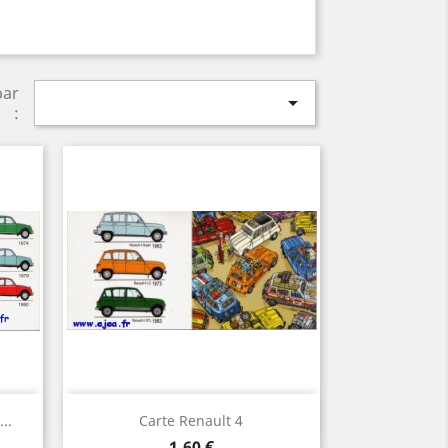
par

:
Aperçu rapide

..
Carte Renault 4
Prix
1,60 €