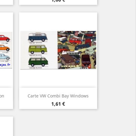
Aperçu rapide

on
Carte VW Combi Bay Windows
Prix
1,61 €