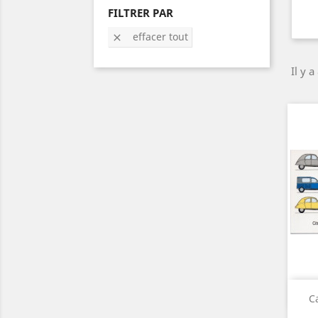
FILTRER PAR
effacer tout

Il y a
C