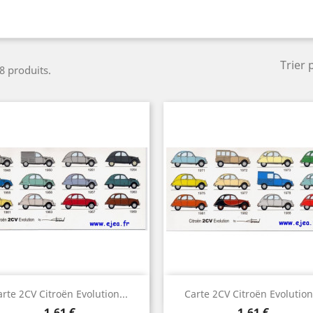
Trier 
 8 produits.
Aperçu rapide
Aperçu rapide


arte 2CV Citroën Evolution...
Carte 2CV Citroën Evolution.
Prix
Prix
1,61 €
1,61 €