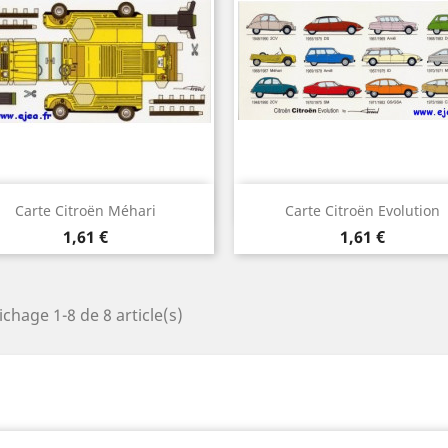
Aperçu rapide
Aperçu rapide


Carte Citroën Méhari
Carte Citroën Evolution
Prix
Prix
1,61 €
1,61 €
ichage 1-8 de 8 article(s)