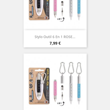
Stylo Outil 6 En 1 ROSE...
Prix
7,99 €