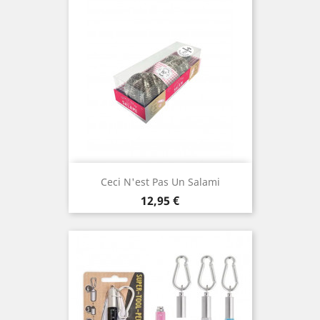
Ceci N'est Pas Un Salami
Prix
12,95 €