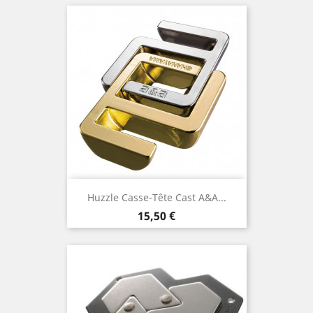
Huzzle Casse-Tête Cast A&a...
Prix
15,50 €