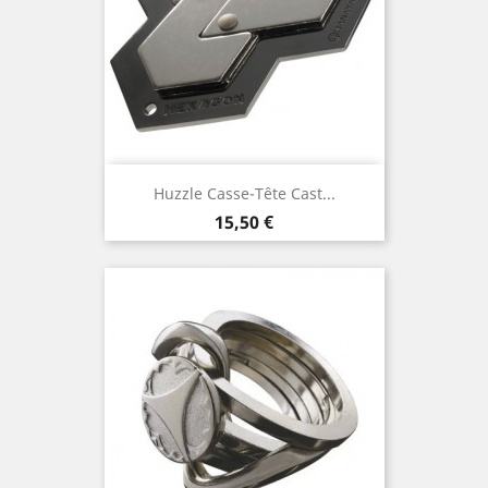
Huzzle Casse-Tête Cast...
Prix
15,50 €