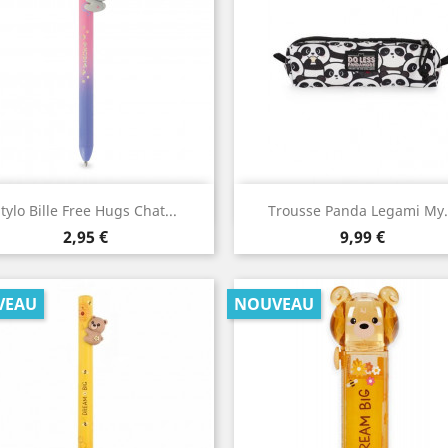
Aperçu rapide
Aperçu rapide


tylo Bille Free Hugs Chat...
Trousse Panda Legami My.
Prix
Prix
2,95 €
9,99 €
VEAU
NOUVEAU