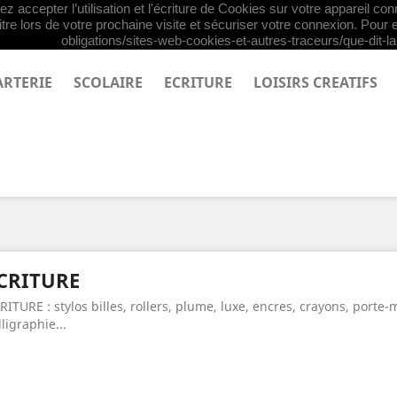
z accepter l’utilisation et l'écriture de Cookies sur votre appareil co
tre lors de votre prochaine visite et sécuriser votre connexion. Pour e
obligations/sites-web-cookies-et-autres-traceurs/que-dit-la-
ARTERIE
SCOLAIRE
ECRITURE
LOISIRS CREATIFS
CRITURE
RITURE : stylos billes, rollers, plume, luxe, encres, crayons, porte
lligraphie...