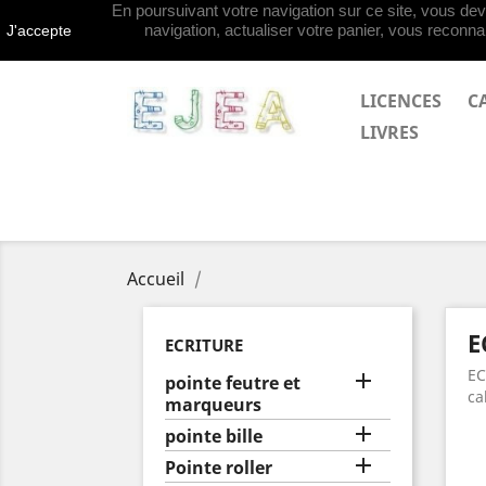
En poursuivant votre navigation sur ce site, vous deve
Contactez-nous
navigation, actualiser votre panier, vous reconnai
J'accepte
LICENCES
C
LIVRES
Accueil
E
ECRITURE
EC

pointe feutre et
ca
marqueurs

pointe bille

Pointe roller