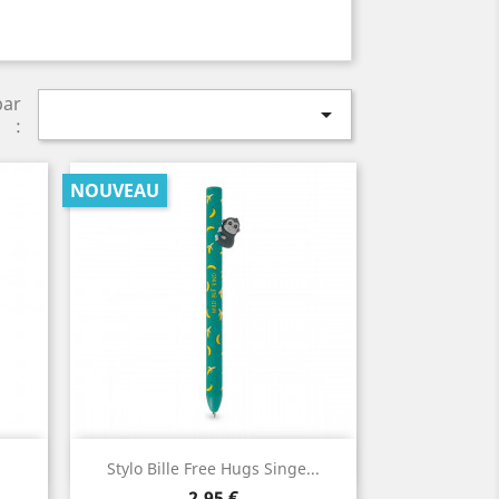
par

:
NOUVEAU
Aperçu rapide

Stylo Bille Free Hugs Singe...
Prix
2,95 €