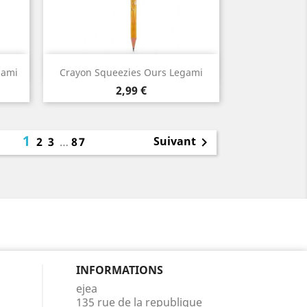
Aperçu rapide

gami
Crayon Squeezies Ours Legami
Prix
2,99 €
1
Suivant
2
3
…
87

INFORMATIONS
ejea
135 rue de la republique