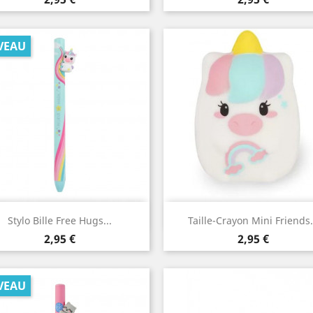
VEAU
Aperçu rapide
Aperçu rapide


Stylo Bille Free Hugs...
Taille-Crayon Mini Friends.
Prix
Prix
2,95 €
2,95 €
VEAU