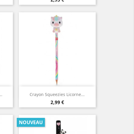
Aperçu rapide

..
Crayon Squeezies Licorne...
Prix
2,99 €
NOUVEAU