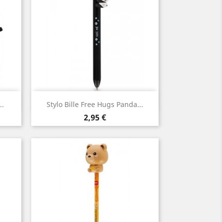
Aperçu rapide

..
Stylo Bille Free Hugs Panda...
Prix
2,95 €