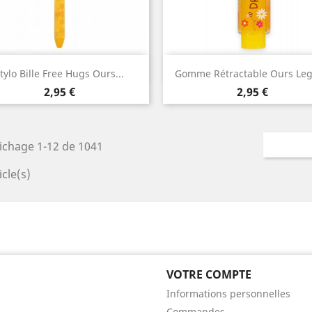
Aperçu rapide
Aperçu rapide


tylo Bille Free Hugs Ours...
Gomme Rétractable Ours Le
Prix
Prix
2,95 €
2,95 €
ichage 1-12 de 1041
icle(s)
VOTRE COMPTE
Informations personnelles
Commandes