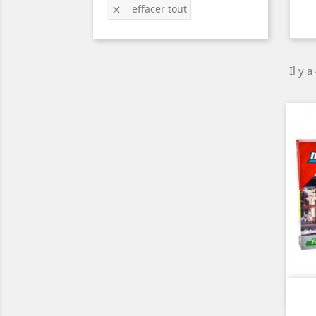
effacer tout

Il y a