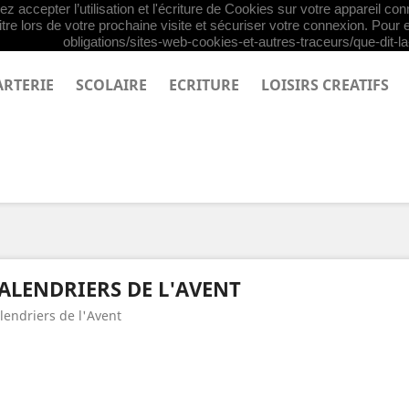
z accepter l’utilisation et l'écriture de Cookies sur votre appareil co
tre lors de votre prochaine visite et sécuriser votre connexion. Pour e
obligations/sites-web-cookies-et-autres-traceurs/que-dit-la-
ARTERIE
SCOLAIRE
ECRITURE
LOISIRS CREATIFS
ALENDRIERS DE L'AVENT
lendriers de l'Avent