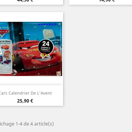
Aperçu rapide

Cars Calendrier De L'Avent
Prix
25,90 €
ichage 1-4 de 4 article(s)