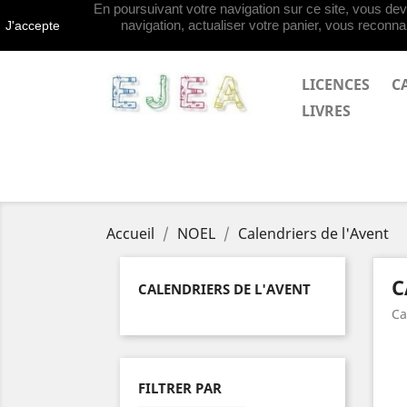
En poursuivant votre navigation sur ce site, vous deve
Contactez-nous
navigation, actualiser votre panier, vous reconnai
J'accepte
LICENCES
C
LIVRES
Accueil
NOEL
Calendriers de l'Avent
C
CALENDRIERS DE L'AVENT
Ca
FILTRER PAR