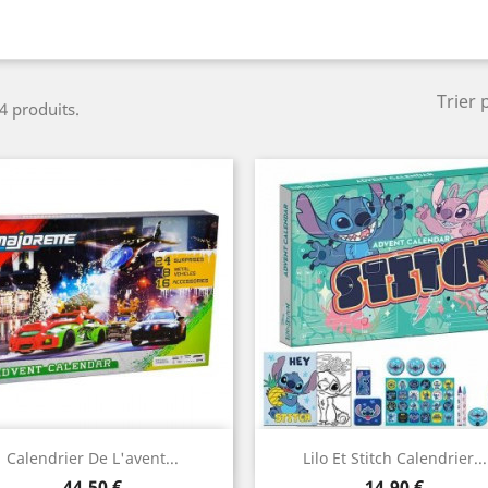
Trier 
 4 produits.
Aperçu rapide
Aperçu rapide


Calendrier De L'avent...
Lilo Et Stitch Calendrier...
Prix
Prix
44,50 €
14,90 €