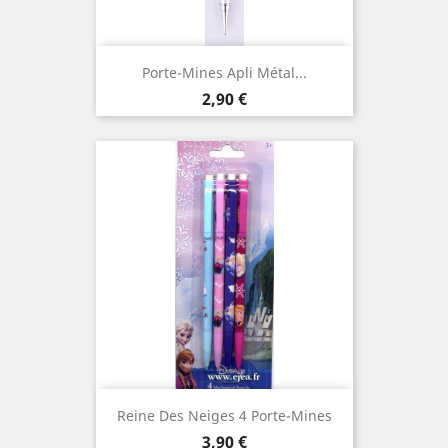
Porte-Mines Apli Métal...
Prix
2,90 €
Reine Des Neiges 4 Porte-Mines
Prix
3,90 €