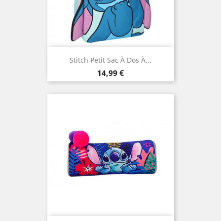
Stitch Petit Sac À Dos À...
Prix
14,99 €