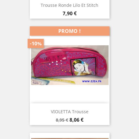
Trousse Ronde Lilo Et Stitch
Prix
7,90 €
PROMO !
-10%
VIOLETTA Trousse
Prix
Prix
8,06 €
8,95 €
de
base