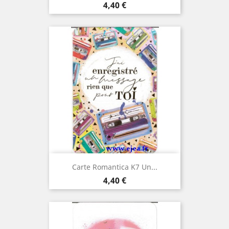
Prix
4,40 €
Carte Romantica K7 Un...
Prix
4,40 €