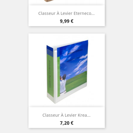
Classeur À Levier Eterneco...
Prix
9,99 €
Classeur À Levier Krea...
Prix
7,20 €