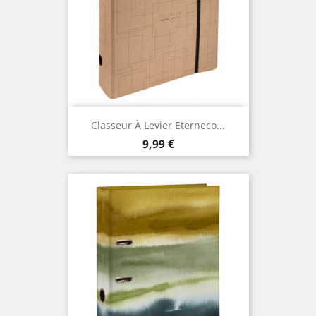
Classeur À Levier Eterneco...
Prix
9,99 €