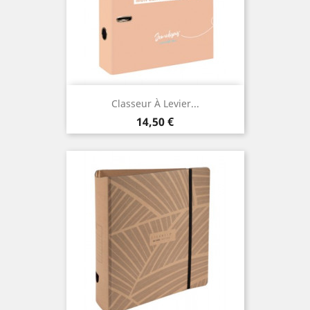
Classeur À Levier...
Prix
14,50 €