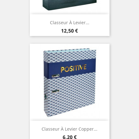
Classeur À Levier...
Prix
12,50 €
Classeur À Levier Copper...
Prix
6,20 €