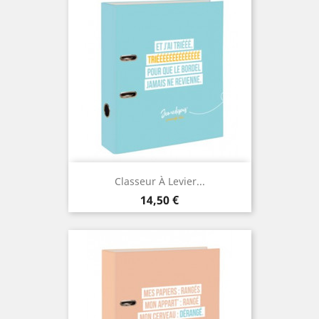
Classeur À Levier...
Prix
14,50 €