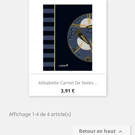
Alibabette Carnet De Notes...
Prix
3,91 €
Affichage 1-4 de 4 article(s)
Retour en haut
